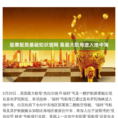
2月20日，美国最大航母“杰拉尔德·R·福特”号及一艘护航驱逐舰出现
在直布罗陀附近。有消息称，“福特”号航母已通过直布罗陀海峡进入
地中海。白宫此前下令向中东地区部署第二艘航空母舰。“福特”号航
母及其护航舰艇从加勒比海地区被派往中东，将加入位于波斯湾的“亚
伯拉罕·林肯”号航母打击群。美国上一次在中东部署“双航母”还是在去