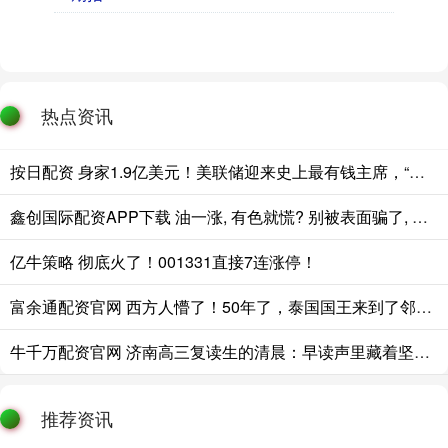
热点资讯
按日配资 身家1.9亿美元！美联储迎来史上最有钱主席，“不降息”预期可能拖垮黄金
鑫创国际配资APP下载 油一涨, 有色就慌? 别被表面骗了, 这次反转藏着两股力量在打架
亿牛策略 彻底火了！001331直接7连涨停！
富余通配资官网 西方人懵了！50年了，泰国国王来到了邻国，西方阴谋破产！
牛千万配资官网 济南高三复读生的清晨：早读声里藏着坚持，课本页间写着理想
推荐资讯